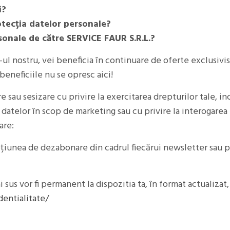
i?
otecția datelor personale?
sonale de către SERVICE FAUR S.R.L.?
 nostru, vei beneficia în continuare de oferte exclusivist
beneficiile nu se opresc aici!
e sau sesizare cu privire la exercitarea drepturilor tale, in
ea datelor în scop de marketing sau cu privire la interogare
are:
țiunea de dezabonare din cadrul fiecărui newsletter sau p
us vor fi permanent la dispozitia ta, în format actualizat
dentialitate/