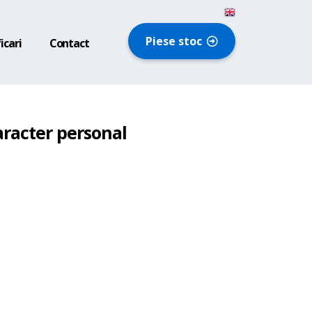
Piese stoc
icari
Contact
aracter personal