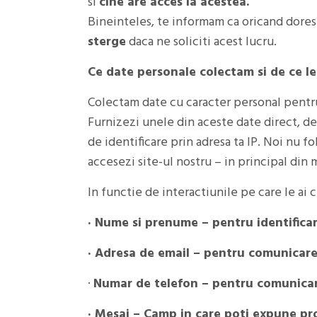
si
cine are acces la acestea.
Bineinteles, te informam ca oricand dores
sterge
daca ne soliciti acest lucru.
Ce date personale colectam si de ce l
Colectam date cu caracter personal pentru 
Furnizezi unele din aceste date direct, de
de identificare prin adresa ta IP. Noi nu f
accesezi site-ul nostru – in principal din 
In functie de interactiunile pe care le ai
· Nume si prenume – pentru identificar
· Adresa de email – pentru comunicare
·
Numar de telefon – pentru comunica
· Mesaj – Camp in care poti expune pr