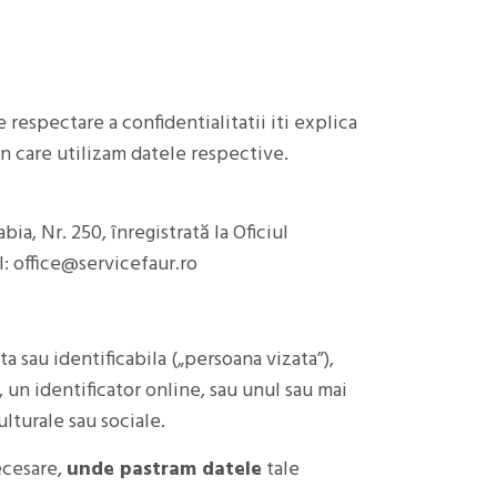
respectare a confidentialitatii iti explica
in care utilizam datele respective.
ia, Nr. 250, înregistrată la Oficiul
l: office@servicefaur.ro
a sau identificabila („persoana vizata”),
 un identificator online, sau unul sau mai
ulturale sau sociale.
ecesare,
unde pastram datele
tale