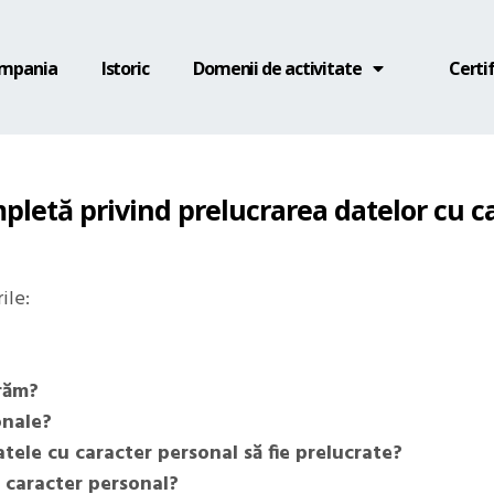
mpania
Istoric
Domenii de activitate
Certif
letă privind prelucrarea datelor cu c
ile:
crăm?
onale?
tele cu caracter personal să fie prelucrate?
u caracter personal?