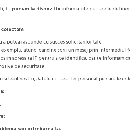
ti,
iti punem la dispozitie
informatiile pe care le detine
e colectam
a putea raspunde cu succes solicitarilor tale.
 exemplu, atunci cand ne scrii un mesaj prin intermediul f
olosim adresa ta IP pentru a te identifica, dar te informam 
motive de securitate.
 cu site-ul nostru, datele cu caracter personal pe care le c
e;
;
re
;
oblema sau intrebarea ta.