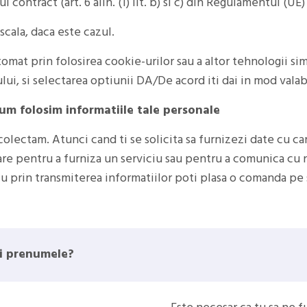
contract (art. 6 alin. (1) lit. b) si c) din Regulamentul (UE)
scala, daca este cazul.
tomat prin folosirea cookie-urilor sau a altor tehnologii si
ui, si selectarea optiunii DA/De acord iti dai in mod valab
cum folosim informatiile tale personale
colectam. Atunci cand ti se solicita sa furnizezi date cu ca
are pentru a furniza un serviciu sau pentru a comunica cu n
u prin transmiterea informatiilor poti plasa o comanda pe s
si prenumele?