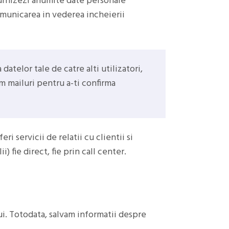
furnizezi anumite date personale
municarea in vederea incheierii
datelor tale de catre alti utilizatori,
em mailuri pentru a-ti confirma
ri servicii de relatii cu clientii si
i) fie direct, fie prin call center.
lui. Totodata, salvam informatii despre