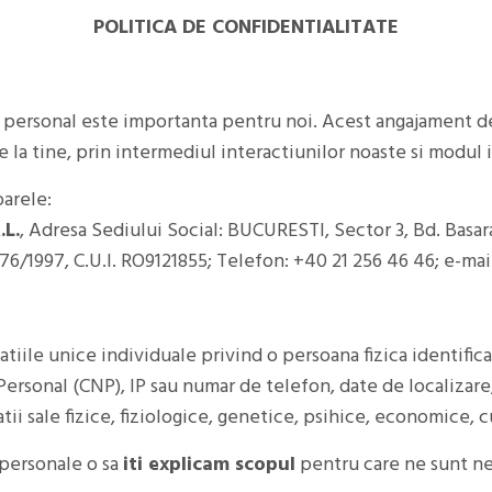
POLITICA DE CONFIDENTIALITATE
r personal este importanta pentru noi. Acest angajament de 
 la tine, prin intermediul interactiunilor noaste si modul 
oarele:
.L.
, Adresa Sediului Social: BUCURESTI, Sector 3, Bd. Basarab
6/1997, C.U.I. RO9121855; Telefon: +40 21 256 46 46; e-mai
ile unice individuale privind o persoana fizica identificat
ersonal (CNP), IP sau numar de telefon, date de localizare,
ii sale fizice, fiziologice, genetice, psihice, economice, c
 personale o sa
iti explicam scopul
pentru care ne sunt n