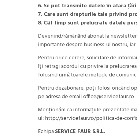
6. Se pot transmite datele în afara țări
7. Care sunt drepturile tale privind pr
8. Cât timp sunt prelucrate datele per
Devenind/rămânând abonat la newsletter-ul
importante despre business-ul nostru, iar 
Pentru orice cerere, solicitare de informar
îți retragi acordul cu privire la prelucrar
folosind următoarele metode de comunic
Pentru dezabonare, poți folosi oricând op
pe adresa de email office@servicefaur.ro
Menționăm ca informațiile prezentate mai s
ul:
http://servicefaur.ro/politica-de-confi
Echipa
SERVICE FAUR S.R.L.