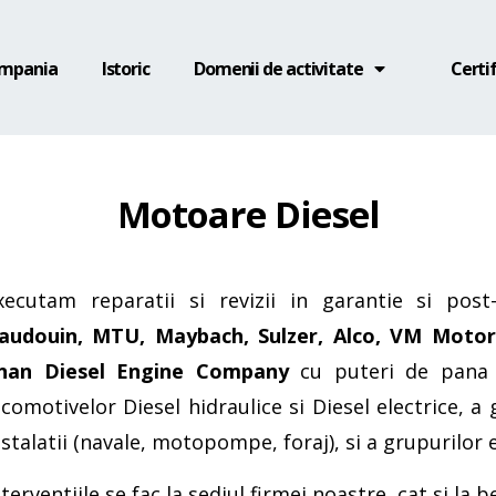
mpania
Istoric
Domenii de activitate
Certif
Motoare Diesel
xecutam reparatii si revizii in garantie si pos
audouin,
MTU, Maybach, Sulzer, Alco, VM Motori
inan Diesel Engine Company
cu puteri de pana 
ocomotivelor Diesel hidraulice si Diesel electrice, a 
nstalatii (navale, motopompe, foraj), si a grupurilor 
nterventiile se fac la sediul firmei noastre, cat si la b