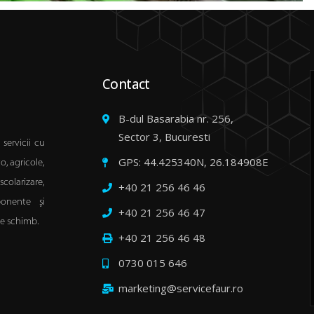
Contact
B-dul Basarabia nr. 256,
Sector 3, Bucuresti
servicii cu
GPS: 44.425340N, 26.184908E
to, agricole,
colarizare,
+40 21 256 46 46
ponente şi
+40 21 256 46 47
se schimb.
+40 21 256 46 48
0730 015 646
marketing@servicefaur.ro