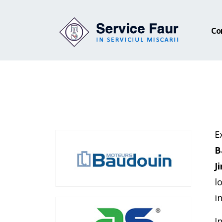
Co
E
B
J
l
i
I