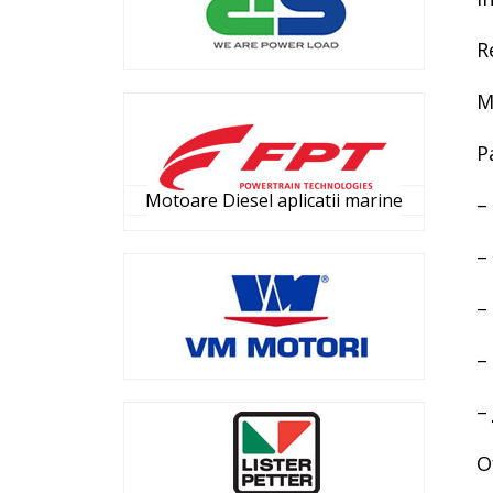
R
M
P
Motoare Diesel aplicatii marine
–
–
–
–
–
O