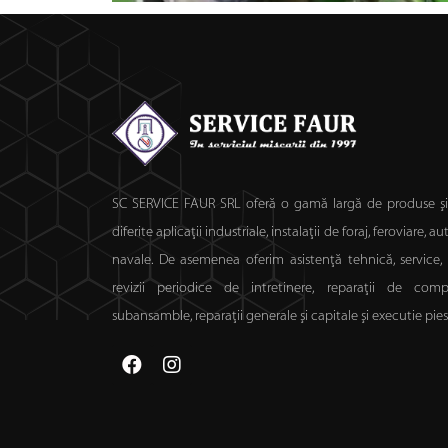
SC SERVICE FAUR SRL oferă o gamă largă de produse şi 
diferite aplicaţii industriale, instalaţii de foraj, feroviare, au
navale. De asemenea oferim asistenţă tehnică, service, s
revizii periodice de intretinere, reparaţii de com
subansamble, reparaţii generale şi capitale şi executie pie